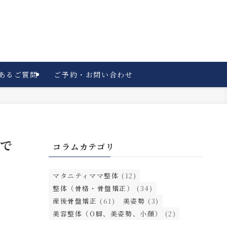
あるご質問
ご予約・お問い合わせ
正で
コラムカテゴリ
マタニティママ整体
(12)
整体（骨格・骨盤矯正）
(34)
産後骨盤矯正
(61)
美姿勢
(3)
美容整体（O脚、美姿勢、小顔）
(2)