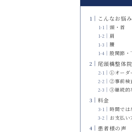
こんなお悩
頭・首
肩
腰
股関節・
尾頭橋整体
①オーダ
②事前検
③継続的
料金
時間では
お支払い
患者様の声