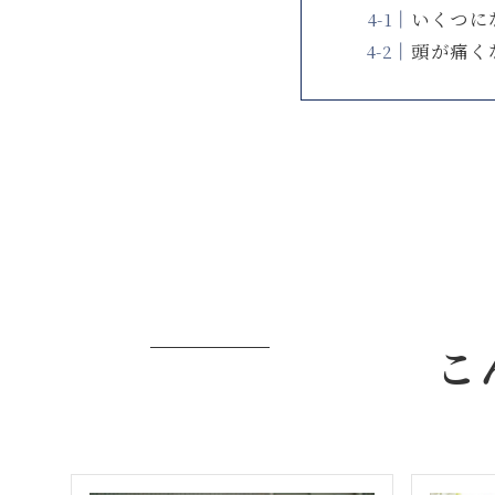
いくつに
頭が痛く
こ