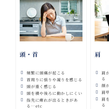
肩
頭・首
肩
頻繁に頭痛が起こる
る
首周りに張りや凝りを感じる
顔
頭が重く感じる
肩
頭を横や後ろに動かしにくい
肩
指先に痺れが出るときがあ
る
る…etc