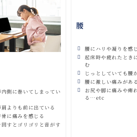
腰
腰にハリや凝りを感
起床時や疲れたとき
む
じっとしていても腰
腰に激しい痛みがあ
お尻や脚に痛みや痺
が内側に巻いてしまってい
る…etc
が肩よりも前に出ている
甲骨に痛みを感じる
を回すとゴリゴリと音がす